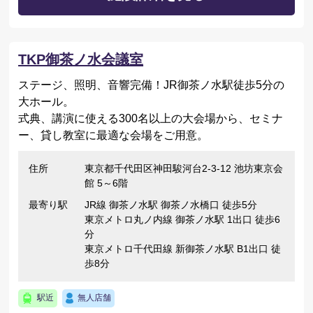
TKP御茶ノ水会議室
ステージ、照明、音響完備！JR御茶ノ水駅徒歩5分の
大ホール。
式典、講演に使える300名以上の大会場から、セミナ
ー、貸し教室に最適な会場をご用意。
住所
東京都千代田区神田駿河台2-3-12 池坊東京会
館 5～6階
最寄り駅
JR線 御茶ノ水駅 御茶ノ水橋口 徒歩5分
東京メトロ丸ノ内線 御茶ノ水駅 1出口 徒歩6
分
東京メトロ千代田線 新御茶ノ水駅 B1出口 徒
歩8分
駅近
無人店舗